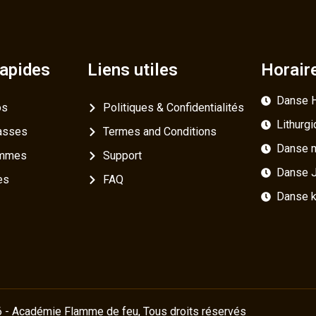
rapides
Liens utiles
Horair
Danse H
os
Politiques & Confidentialités
Lithurg
asses
Termes and Conditions
Danse m
ammes
Support
Danse J
es
FAQ
Danse k
 - Académie Flamme de feu, Tous droits réservés