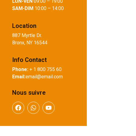
LUN-VEN
09:00 – 19:00
SAM-DIM
10:00 – 14:00
Location
887 Myrtle Dr.
Bronx, NY 16544
Info Contact
Phone:
+ 1 800 755 60
Email:
email@email.com
Nous suivre