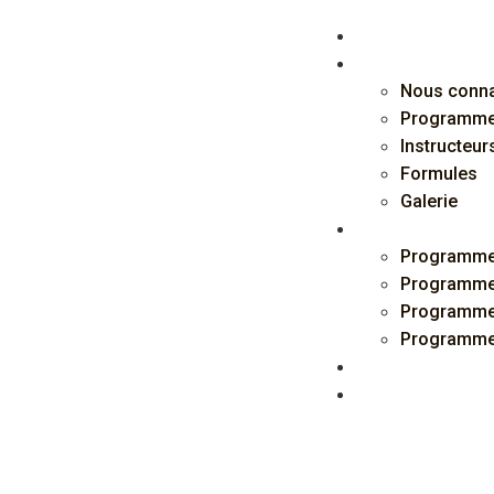
Shalom!
Flamme de feu
Nous conna
Programm
Instructeur
Formules
Galerie
Programmes
Programme
Programme
Programmes
Programme
Inscriptions
Last minute