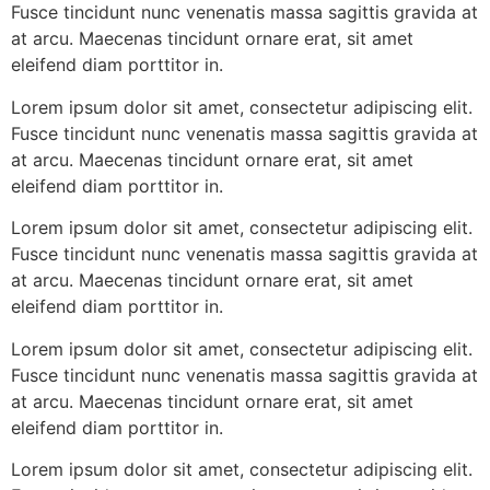
Fusce tincidunt nunc venenatis massa sagittis gravida at
at arcu. Maecenas tincidunt ornare erat, sit amet
eleifend diam porttitor in.
Lorem ipsum dolor sit amet, consectetur adipiscing elit.
Fusce tincidunt nunc venenatis massa sagittis gravida at
at arcu. Maecenas tincidunt ornare erat, sit amet
eleifend diam porttitor in.
Lorem ipsum dolor sit amet, consectetur adipiscing elit.
Fusce tincidunt nunc venenatis massa sagittis gravida at
at arcu. Maecenas tincidunt ornare erat, sit amet
eleifend diam porttitor in.
Lorem ipsum dolor sit amet, consectetur adipiscing elit.
Fusce tincidunt nunc venenatis massa sagittis gravida at
at arcu. Maecenas tincidunt ornare erat, sit amet
eleifend diam porttitor in.
Lorem ipsum dolor sit amet, consectetur adipiscing elit.