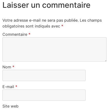
Laisser un commentaire
Votre adresse e-mail ne sera pas publiée.
Les champs
obligatoires sont indiqués avec
*
Commentaire
*
Nom
*
E-mail
*
Site web